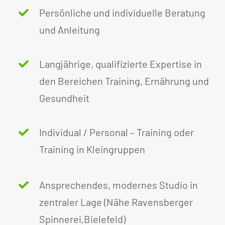
unsere Fitnessziele zu erreichen. Wir können
Sabrina K., 41 J.
,
Gesundheits-Krankenpflegerin
das Studio nur wärmstens empfehlen!
Persönliche und individuelle Beratung
und Anleitung
Chris V. & Siyeon K.
,
Manager & Selbstständige
Langjährige, qualifizierte Expertise in
den Bereichen Training, Ernährung und
Gesundheit
Individual / Personal – Training oder
Training in Kleingruppen
Ansprechendes, modernes Studio in
zentraler Lage (Nähe Ravensberger
Spinnerei,Bielefeld)