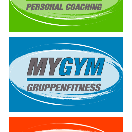
ab 39,90€ / Training
Kleingruppentraining
bis max. 8 Personen
–
ab 9,90 €/ Woche