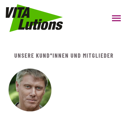
Zum
Inhalt
Tog
springen
Nav
HOME
UNSERE KUND*INNEN UND MITGLIEDER
Personal Coaching
Gruppenfitness
Präventionskurse
Firmenfitness