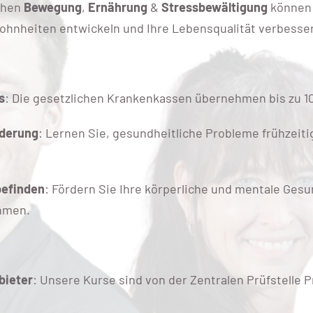
chen
Bewegung
,
Ernährung
&
Stressbewältigung
können 
nheiten entwickeln und Ihre Lebensqualität verbesse
s
: Die gesetzlichen Krankenkassen übernehmen bis zu 1
rderung
: Lernen Sie, gesundheitliche Probleme frühzeiti
befinden
: Fördern Sie Ihre körperliche und mentale Ges
hmen.
bieter
: Unsere Kurse sind von der Zentralen Prüfstelle 