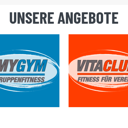
UNSERE ANGEBOTE
ingruppentraining
Gern unterbreit
 max. 8 Personen
wir Ihnen ein
–
Angebot.
b 9,90 €/ Woche