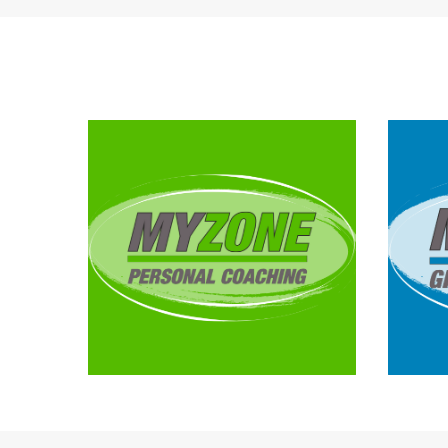
Kle
Personal Training
bis
–
ab 39,90€ / Training
a