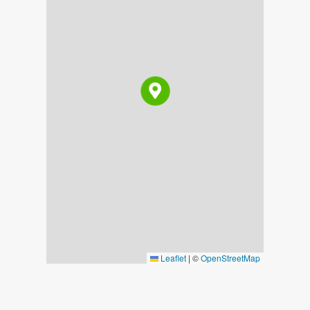
Leaflet
|
©
OpenStreetMap