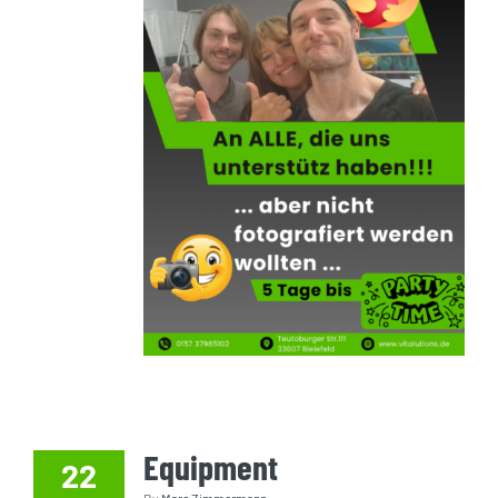
Equipment
22
By
Marc Zimmermann