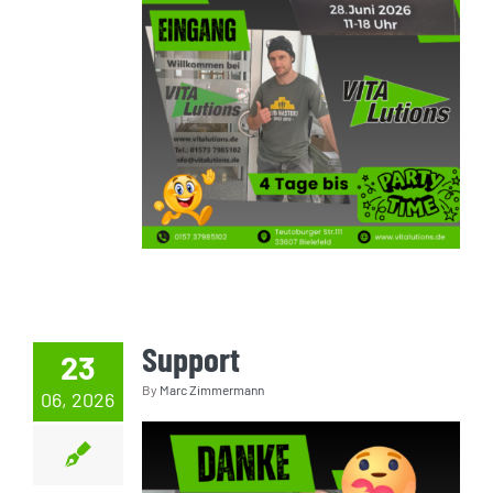
Support
23
By
Marc Zimmermann
06, 2026