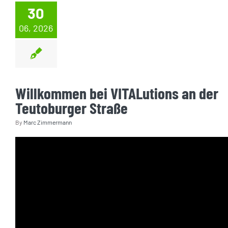
30
Blog
06, 2026
KONTAKT AUFNEHMEN
Willkommen bei VITALutions an der
Teutoburger Straße
By
Marc Zimmermann
Video-
Player