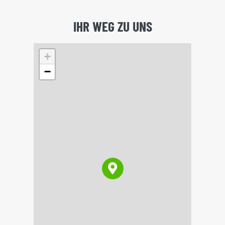
Leaflet
|
©
OpenStreetMap