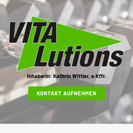
Inhaberin: Kathrin Wittler, e.Kffr.
KONTAKT AUFNEHMEN
ÖFFNUNGSZEITEN UND
KONTAKT
Termine nach Vereinbarung
Öffnungszeiten gemäß Kursplan