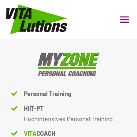
Zum
Inhalt
Tog
springen
Nav
HOME
Personal Coaching
Gruppenfitness
Personal Training
Präventionskurse
HIIT-PT
Hochintensives Personal Training
Firmenfitness
VITA
COACH