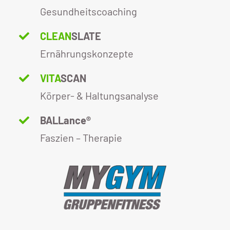
Blog
Gesundheitscoaching
CLEAN
SLATE
KONTAKT AUFNEHMEN
Ernährungskonzepte
VITA
SCAN
Körper- & Haltungsanalyse
BALLance®
Faszien – Therapie