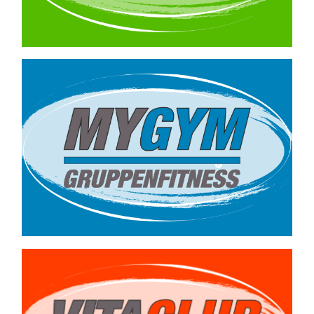
Kleingruppentraining
bis max. 8 Personen
–
ab 9,90 €/ Woche
Gern unterbreiten