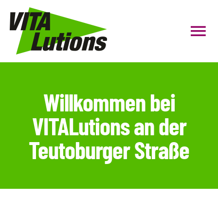
Zum
Inhalt
Tog
springen
Nav
HOME
Willkommen bei
Personal Coaching
VITALutions an der
Gruppenfitness
Teutoburger Straße
Präventionskurse
Firmenfitness