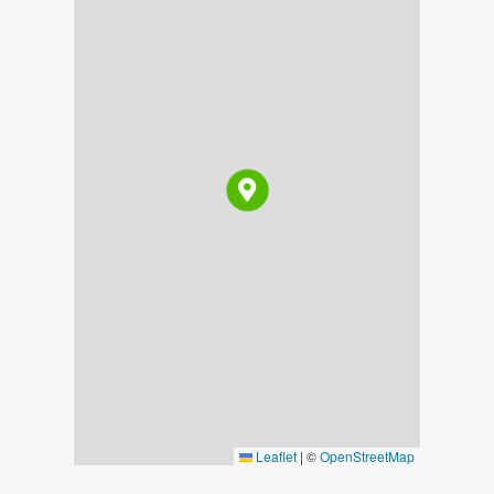
Leaflet
|
©
OpenStreetMap