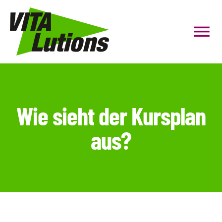
Zum
Inhalt
Tog
springen
Nav
HOME
Personal Coaching
Wie sieht der Kursplan
aus?
Gruppenfitness
Präventionskurse
Firmenfitness