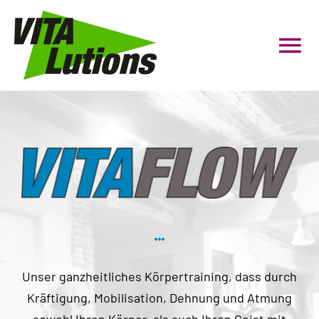
Zum
Inhalt
Tog
springen
Nav
HOME
Personal Coaching
Gruppenfitness
Präventionskurse
Unser ganzheitliches Körpertraining, dass durch
Firmenfitness
Kräftigung, Mobilisation, Dehnung und Atmung