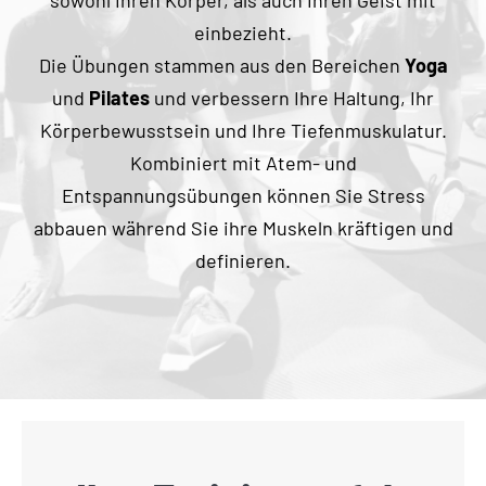
sowohl Ihren Körper, als auch Ihren Geist mit
Blog
einbezieht.
Die Übungen stammen aus den Bereichen
Yoga
KONTAKT AUFNEHMEN
und
Pilates
und verbessern Ihre Haltung, Ihr
Körperbewusstsein und Ihre Tiefenmuskulatur.
Kombiniert mit Atem- und
Entspannungsübungen können Sie Stress
abbauen während Sie ihre Muskeln kräftigen und
definieren.