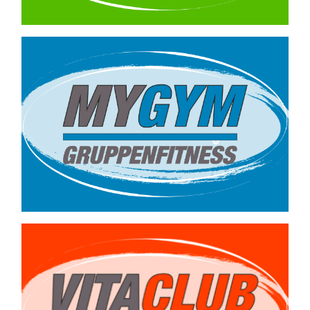
Kleingruppentraining
bis max. 8 Personen
–
ab 9,90 €/ Woche
Gern unterbreiten