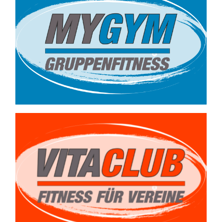
Kleingruppentraining
bis max. 8 Personen
–
ab 9,90 €/ Woche
Gern unterbreiten
wir Ihnen ein
Angebot.