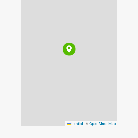
Leaflet
|
©
OpenStreetMap