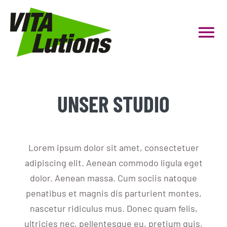
Zum
Inhalt
Tog
springen
Nav
HOME
UNSER STUDIO
Personal Coaching
Gruppenfitness
Lorem ipsum dolor sit amet, consectetuer
adipiscing elit. Aenean commodo ligula eget
Präventionskurse
dolor. Aenean massa. Cum sociis natoque
penatibus et magnis dis parturient montes,
Firmenfitness
nascetur ridiculus mus. Donec quam felis,
ultricies nec, pellentesque eu, pretium quis,