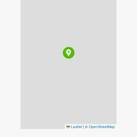
Leaflet
|
©
OpenStreetMap