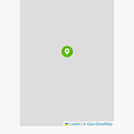
Leaflet
|
©
OpenStreetMap