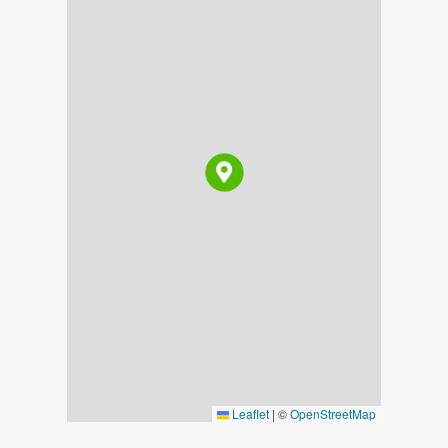
Leaflet
|
©
OpenStreetMap