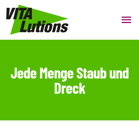
Zum
Inhalt
Tog
springen
Nav
HOME
Personal Coaching
Jede Menge Staub und
Dreck
Gruppenfitness
Präventionskurse
Firmenfitness