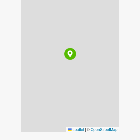
Leaflet
|
©
OpenStreetMap