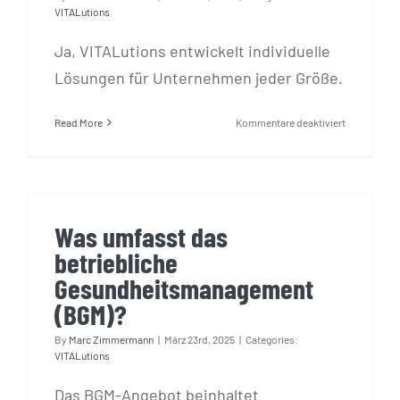
VITALutions
Ja, VITALutions entwickelt individuelle
Lösungen für Unternehmen jeder Größe.
für
Read More
Kommentare deaktiviert
Können
Unternehme
maßgeschne
Programme
buchen?
Was umfasst das
betriebliche
Gesundheitsmanagement
(BGM)?
By
Marc Zimmermann
|
März 23rd, 2025
|
Categories:
VITALutions
Das BGM-Angebot beinhaltet