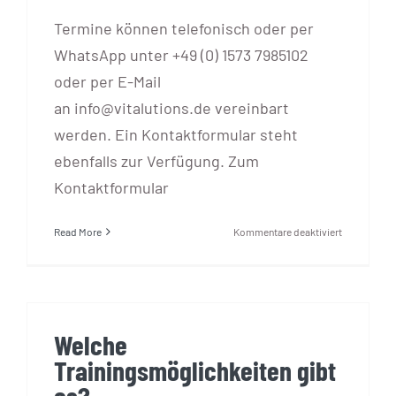
Termine können telefonisch oder per
WhatsApp unter +49 (0) 1573 7985102
oder per E-Mail
an info@vitalutions.de vereinbart
werden. Ein Kontaktformular steht
ebenfalls zur Verfügung. Zum
Kontaktformular
für
Read More
Kommentare deaktiviert
Wie
kann
ich
einen
Termin
Welche
vereinbaren
Trainingsmöglichkeiten gibt
es?