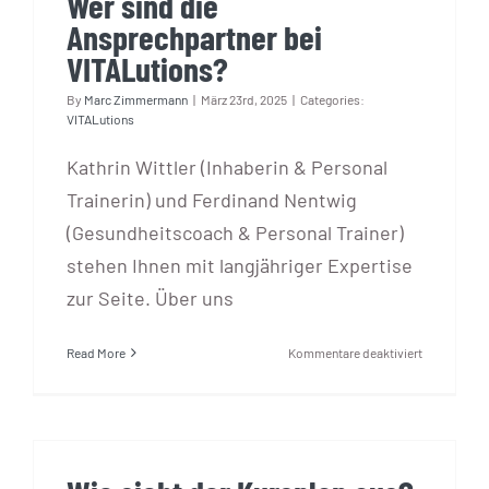
Wer sind die
Blog
Ansprechpartner bei
VITALutions?
KONTAKT AUFNEHMEN
By
Marc Zimmermann
|
März 23rd, 2025
|
Categories:
VITALutions
Kathrin Wittler (Inhaberin & Personal
Trainerin) und Ferdinand Nentwig
(Gesundheitscoach & Personal Trainer)
stehen Ihnen mit langjähriger Expertise
zur Seite. Über uns
für
Read More
Kommentare deaktiviert
Wer
sind
die
Ansprechpa
bei
VITALution