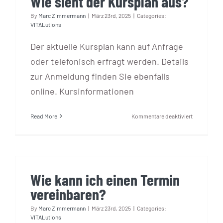
Wie sieht der Kursplan aus?
By
Marc Zimmermann
|
März 23rd, 2025
|
Categories:
VITALutions
Der aktuelle Kursplan kann auf Anfrage
oder telefonisch erfragt werden. Details
zur Anmeldung finden Sie ebenfalls
online. Kursinformationen
für
Read More
Kommentare deaktiviert
Wie
sieht
der
Kursplan
aus?
Wie kann ich einen Termin
vereinbaren?
By
Marc Zimmermann
|
März 23rd, 2025
|
Categories:
VITALutions