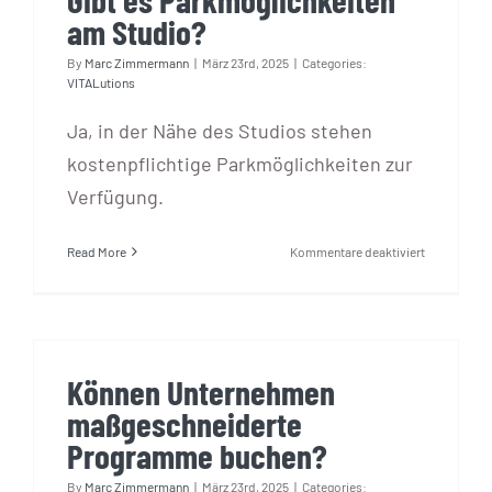
am Studio?
By
Marc Zimmermann
|
März 23rd, 2025
|
Categories:
VITALutions
Ja, in der Nähe des Studios stehen
kostenpflichtige Parkmöglichkeiten zur
Verfügung.
für
Read More
Kommentare deaktiviert
Gibt
es
Parkmöglich
am
Studio?
Können Unternehmen
maßgeschneiderte
Programme buchen?
By
Marc Zimmermann
|
März 23rd, 2025
|
Categories: