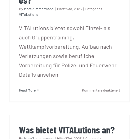
By
Marc Zimmermann
|
März 23rd, 2025
|
Categories:
VITALutions
VITALutions bietet sowohl Einzel- als
auch Gruppentraining,
Wettkampfvorbereitung, Aufbau nach
Verletzungen sowie berufliche
Vorbereitung für Polizei und Feuerwehr.
Details ansehen
für
Read More
Kommentare deaktiviert
Welche
Trainingsmö
gibt
es?
Was bietet VITALutions an?
By
Marc Zimmermann
|
März 23rd, 2025
|
Categories: