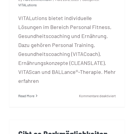
VITALutions
VITALutions bietet individuelle
Lösungen im Bereich Personal Fitness,
Gesundheitscoaching und Ernährung.
Dazu gehören Personal Training,
Gesundheitscoaching (VITACoach),
Ernährungskonzepte (CLEANSLATE),
VITAScan und BALLance®-Therapie. Mehr
erfahren
für
Read More
Kommentare deaktiviert
Was
bietet
VITALution
an?
Gibt es Parkmöglichkeiten