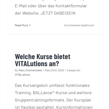
E-Mail oder über das Kontaktformular
der Website. JETZT DABEISEIN
für
Read More
Kommentare deaktiviert
Wie
melde
ich
mich
für
Welche Kurse bietet
einen
Kurs
VITALutions an?
an?
By
Marc Zimmermann
|
März 23rd, 2025
|
Categories:
VITALutions
Das Kursangebot umfasst funktionales
Training, BALLance®-Kurse und weitere
Gruppentrainingsformate. Der Kursplan
ist flexibel gestaltet. Kursinformationen