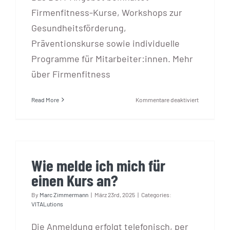
Firmenfitness-Kurse, Workshops zur
Gesundheitsförderung,
Präventionskurse sowie individuelle
Programme für Mitarbeiter:innen. Mehr
über Firmenfitness
für
Read More
Kommentare deaktiviert
Was
umfasst
das
betriebliche
Gesundheit
Wie melde ich mich für
(BGM)?
einen Kurs an?
By
Marc Zimmermann
|
März 23rd, 2025
|
Categories:
VITALutions
Die Anmeldung erfolgt telefonisch, per