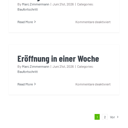
By
Marc Zimmermann
|
Juni 21st, 2026
|
Categories:
Baufortschritt
für
Read More
Kommentare deaktiviert
Silberglitter
Eröffnung in einer Woche
By
Marc Zimmermann
|
Juni 21st, 2026
|
Categories:
Baufortschritt
für
Read More
Kommentare deaktiviert
Eröffnung
in
einer
Woche
1
2
Vor