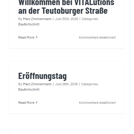
Willkommen bei VITALutions
Blog
an der Teutoburger Straße
By
Marc Zimmermann
|
Juni 30th, 2026
|
Categories:
Baufortschritt
KONTAKT AUFNEHMEN
für
Read More
Kommentare deaktiviert
Willkomme
bei
VITALution
an
der
Eröffnungstag
Teutoburge
Straße
By
Marc Zimmermann
|
Juni 28th, 2026
|
Categories:
Baufortschritt
für
Read More
Kommentare deaktiviert
Eröffnungst